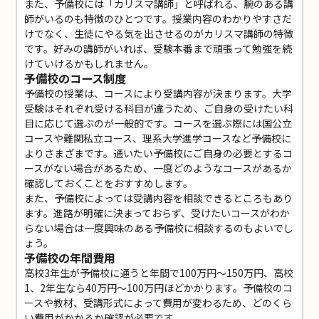
また、予備校には「カリスマ講師」と呼ばれる、腕のある講
師がいるのも特徴のひとつです。授業内容のわかりやすさだ
けでなく、生徒にやる気を出させるのがカリスマ講師の特徴
です。好みの講師がいれば、受験本番まで頑張って勉強を続
けていけるかもしれません。
予備校のコース制度
予備校の授業は、コースにより受講内容が決まります。大学
受験はそれぞれ受ける科目が違うため、ご自身の受けたい科
目に応じて選ぶのが一般的です。コースを選ぶ際には国公立
コースや難関私立コース、理系大学進学コースなど予備校に
よりさまざまです。通いたい予備校にご自身の必要とするコ
ースがない場合があるため、一度どのようなコースがあるか
確認しておくことをおすすめします。
また、予備校によっては受講内容を相談できるところもあり
ます。進路が明確に決まっておらず、受けたいコースがわか
らない場合は一度興味のある予備校に相談するのもよいでし
ょう。
予備校の年間費用
高校3年生が予備校に通うと年間で100万円～150万円、高校
1、2年生なら40万円～100万円ほどかかります。予備校のコ
ースや教材、受講形式によって費用が変わるため、どのくら
い費用がかかるか確認が必要です。