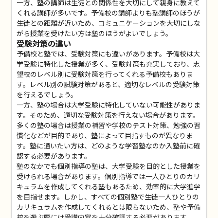
一方、塾の講師は生徒との関係性を大切にして親身に教えて
くれる講師が多いです。予備校の講師よりも塾講師のほうが
生徒との距離が近いため、コミュニケーションを大切にしな
がら授業を受けたい方は塾のほうがよいでしょう。
受験対策の違い
予備校と塾では、受験対策にも違いがあります。予備校は大
学受験に特化した授業が多く、受験対策も充実しており、志
望校のレベル別に受験対策を行ってくれる予備校もありま
す。レベル別の試験対策があると、適切なレベルの受験対策
を行えるでしょう。
一方、塾の場合は大学受験に特化していない可能性がありま
す。そのため、適切な受験対策を行えない場合があります。
多くの塾の場合は授業の補習や学校のテスト対策、勉強の習
慣化などが目的であり、塾によって目指すものが異なりま
す。塾に通いたい方は、どのような学習塾なのか入塾前に確
認する必要があります。
塾のなかでも個別指導の塾は、大学受験を目的とした授業を
受けられる場合があります。個別指導では一人ひとりのカリ
キュラムを作成してくれる塾もあるため、効率的に大学進学
を目指せます。しかし、すべての個別塾で生徒一人ひとりの
カリキュラムを作成してくれるとは限らないため、塾や予備
校を選ぶ際には受講内容を十分確認する必要があります。