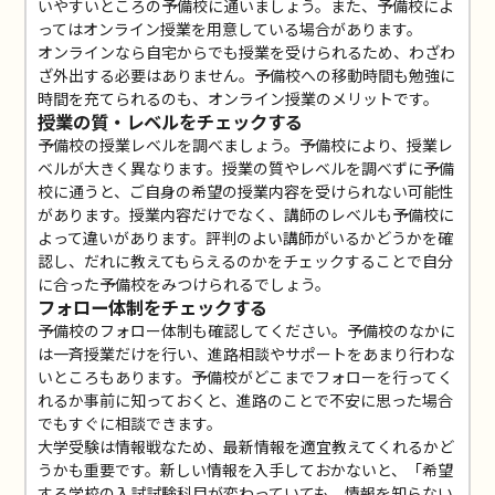
いやすいところの予備校に通いましょう。また、予備校によ
ってはオンライン授業を用意している場合があります。
オンラインなら自宅からでも授業を受けられるため、わざわ
ざ外出する必要はありません。予備校への移動時間も勉強に
時間を充てられるのも、オンライン授業のメリットです。
授業の質・レベルをチェックする
予備校の授業レベルを調べましょう。予備校により、授業レ
ベルが大きく異なります。授業の質やレベルを調べずに予備
校に通うと、ご自身の希望の授業内容を受けられない可能性
があります。授業内容だけでなく、講師のレベルも予備校に
よって違いがあります。評判のよい講師がいるかどうかを確
認し、だれに教えてもらえるのかをチェックすることで自分
に合った予備校をみつけられるでしょう。
フォロー体制をチェックする
予備校のフォロー体制も確認してください。予備校のなかに
は一斉授業だけを行い、進路相談やサポートをあまり行わな
いところもあります。予備校がどこまでフォローを行ってく
れるか事前に知っておくと、進路のことで不安に思った場合
でもすぐに相談できます。
大学受験は情報戦なため、最新情報を適宜教えてくれるかど
うかも重要です。新しい情報を入手しておかないと、「希望
する学校の入試試験科目が変わっていても、情報を知らない