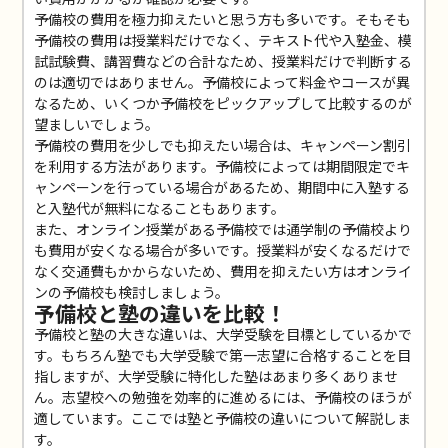
予備校の費用を極力抑えたいと思う方も多いです。そもそも
予備校の費用は授業料だけでなく、テキスト代や入塾金、模
試試験費、講習費などの合計なため、授業料だけで判断する
のは適切ではありません。予備校によって料金やコースが異
なるため、いくつか予備校をピックアップして比較するのが
望ましいでしょう。
予備校の費用を少しでも抑えたい場合は、キャンペーン割引
を利用する方法があります。予備校によっては期間限定でキ
ャンペーンを行っている場合があるため、期間中に入塾する
と入塾代が無料になることもあります。
また、オンライン授業がある予備校では通学制の予備校より
も費用が安くなる場合が多いです。授業料が安くなるだけで
なく交通費もかからないため、費用を抑えたい方はオンライ
ンの予備校も検討しましょう。
予備校と塾の違いを比較！
予備校と塾の大きな違いは、大学受験を目標としているかで
す。もちろん塾でも大学受験で第一志望に合格することを目
指しますが、大学受験に特化した塾はあまり多くありませ
ん。志望校への勉強を効率的に進めるには、予備校のほうが
適しています。ここでは塾と予備校の違いについて解説しま
す。