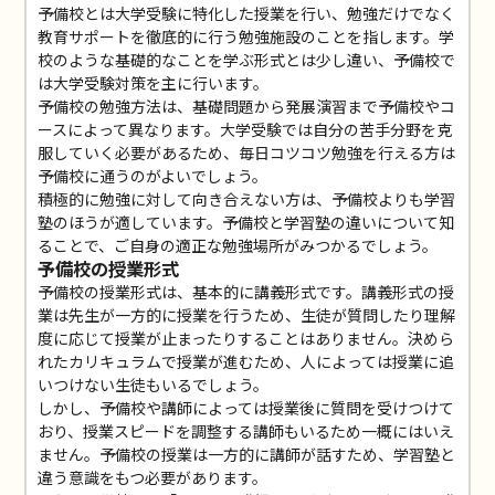
予備校とは大学受験に特化した授業を行い、勉強だけでなく
教育サポートを徹底的に行う勉強施設のことを指します。学
校のような基礎的なことを学ぶ形式とは少し違い、予備校で
は大学受験対策を主に行います。
予備校の勉強方法は、基礎問題から発展演習まで予備校やコ
ースによって異なります。大学受験では自分の苦手分野を克
服していく必要があるため、毎日コツコツ勉強を行える方は
予備校に通うのがよいでしょう。
積極的に勉強に対して向き合えない方は、予備校よりも学習
塾のほうが適しています。予備校と学習塾の違いについて知
ることで、ご自身の適正な勉強場所がみつかるでしょう。
予備校の授業形式
予備校の授業形式は、基本的に講義形式です。講義形式の授
業は先生が一方的に授業を行うため、生徒が質問したり理解
度に応じて授業が止まったりすることはありません。決めら
れたカリキュラムで授業が進むため、人によっては授業に追
いつけない生徒もいるでしょう。
しかし、予備校や講師によっては授業後に質問を受けつけて
おり、授業スピードを調整する講師もいるため一概にはいえ
ません。予備校の授業は一方的に講師が話すため、学習塾と
違う意識をもつ必要があります。