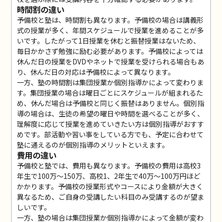
時間割の違い
予備校と塾は、時間割も異なります。予備校の場合は講義形
式の授業が多く、年間スケジュールで授業を進めることが多
いです。したがって1日授業を休むと振替授業はないため、
毎日かかさず勉強に励む必要があります。予備校によっては
休んだ日の授業をDVDやネットで授業を受けられる場合もあ
り、休んだ日の対応は予備校によって異なります。
一方、塾の時間割は集団授業か個別指導かによって変わりま
す。集団授業の場合は曜日ごとにスケジュールが組まれるた
め、休んだ場合は予備校と同じく振替はありません。個別指
導の場合は、生徒の希望の曜日や時間を選べることが多く、
理解度に応じて授業を進めていきたい方は個別指導がおすす
めです。部活動や習い事をしている方でも、予定に合わせて
塾に通えるのが個別指導のメリットといえます。
費用の違い
予備校と塾では、費用も異なります。予備校の費用は高校3
年生で100万～150万、高校1、2年生で40万～100万円ほど
かかります。予備校の授業形式やコースにより金額が大きく
異なるため、ご自身の受講したい科目のみ受講するのが望ま
しいです。
一方、塾の場合は集団授業か個別指導かによって金額が変わ