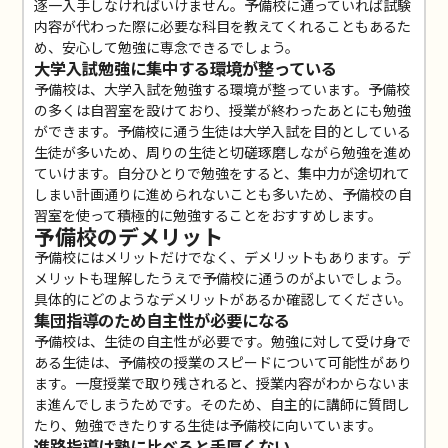
逐一入手しなければいけません。予備校に通っていれば試験
内容が代わった際に必要な科目を教えてくれることもあるた
め、安心して勉強に専念できるでしょう。
大学入試勉強に集中する環境が整っている
予備校は、大学入試を勉強する環境が整っています。予備校
の多くは自習室を設けており、授業が終わったあとにも勉強
ができます。予備校に通う生徒は大学入試を目的としている
生徒が多いため、周りの生徒と切磋琢磨しながら勉強を進め
ていけます。自分ひとりで勉強をすると、集中力が途切れて
しまい計画通りに進められないことも多いため、予備校の自
習室を使って積極的に勉強することをおすすめします。
予備校のデメリット
予備校にはメリットだけでなく、デメリットもあります。デ
メリットも理解したうえで予備校に通うのがよいでしょう。
具体的にどのようなデメリットがあるか確認してください。
集団指導のため自主性が必要になる
予備校は、生徒の自主性が必要です。勉強に対して受け身で
ある生徒は、予備校の授業のスピードについて可能性があり
ます。一度授業で取り残されると、授業内容がわからないま
ま進んでしまうためです。そのため、自主的に講師に質問し
たり、勉強できたりする生徒は予備校に向いています。
進路指導は塾に比べると手厚くない