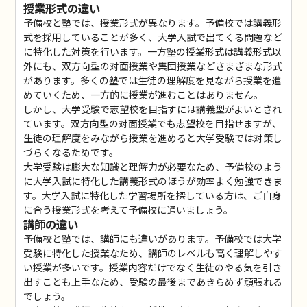
授業形式の違い
予備校と塾では、授業形式が異なります。予備校では講義形
式を採用していることが多く、大学入試で出てくる問題など
に特化した対策を行います。一方塾の授業形式は講義形式以
外にも、双方向型の対面授業や集団授業などさまざまな形式
があります。多くの塾では生徒の理解度を見ながら授業を進
めていくため、一方的に授業が進むことはありません。
しかし、大学受験で志望校を目指すには講義型がよいとされ
ています。双方向型の対面授業でも志望校を目指せますが、
生徒の理解度をみながら授業を進めると大学受験では対策し
づらくなるためです。
大学受験は膨大な知識と理解力が必要なため、予備校のよう
に大学入試に特化した講義形式のほうが効率よく勉強できま
す。大学入試に特化した学習場所を探している方は、ご自身
に合う授業形式を考えて予備校に通いましょう。
講師の違い
予備校と塾では、講師にも違いがあります。予備校では大学
受験に特化した授業なため、講師のレベルも高く理解しやす
い授業が多いです。授業内容だけでなく生徒のやる気を引き
出すことも上手なため、受験の最後まであきらめず頑張れる
でしょう。