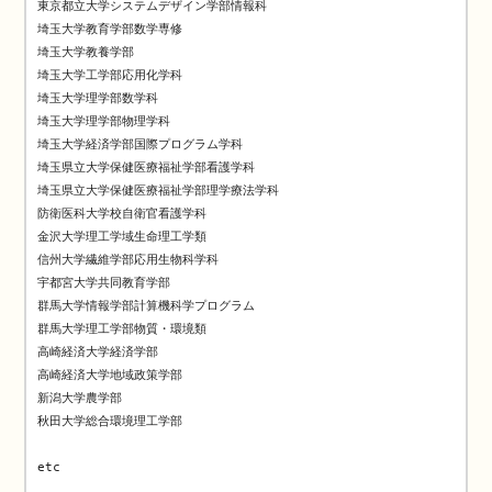
東京都立大学システムデザイン学部情報科

埼玉大学教育学部数学専修

埼玉大学教養学部

埼玉大学工学部応用化学科

埼玉大学理学部数学科

埼玉大学理学部物理学科

埼玉大学経済学部国際プログラム学科

埼玉県立大学保健医療福祉学部看護学科

埼玉県立大学保健医療福祉学部理学療法学科

防衛医科大学校自衛官看護学科

金沢大学理工学域生命理工学類

信州大学繊維学部応用生物科学科

宇都宮大学共同教育学部

群馬大学情報学部計算機科学プログラム

群馬大学理工学部物質・環境類

高崎経済大学経済学部

高崎経済大学地域政策学部

新潟大学農学部

秋田大学総合環境理工学部

etc
